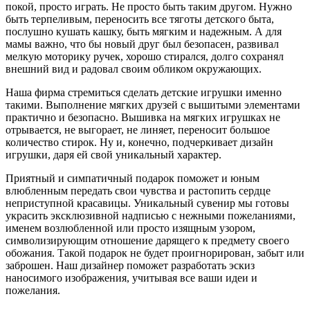
покой, просто играть. Не просто быть таким другом. Нужно
быть терпеливым, переносить все тяготы детского быта,
послушно кушать кашку, быть мягким и надежным. А для
мамы важно, что бы новый друг был безопасен, развивал
мелкую моторику ручек, хорошо стирался, долго сохранял
внешний вид и радовал своим обликом окружающих.
Наша фирма стремиться сделать детские игрушки именно
такими. Выполнение мягких друзей с вышитыми элементами
практично и безопасно. Вышивка на мягких игрушках не
отрывается, не выгорает, не линяет, переносит большое
количество стирок. Ну и, конечно, подчеркивает дизайн
игрушки, даря ей свой уникальный характер.
Приятный и симпатичный подарок поможет и юным
влюбленным передать свои чувства и растопить сердце
неприступной красавицы. Уникальный сувенир мы готовы
украсить эксклюзивной надписью с нежными пожеланиями,
именем возлюбленной или просто изящным узором,
символизирующим отношение дарящего к предмету своего
обожания. Такой подарок не будет проигнорирован, забыт или
заброшен. Наш дизайнер поможет разработать эскиз
наносимого изображения, учитывая все ваши идеи и
пожелания.